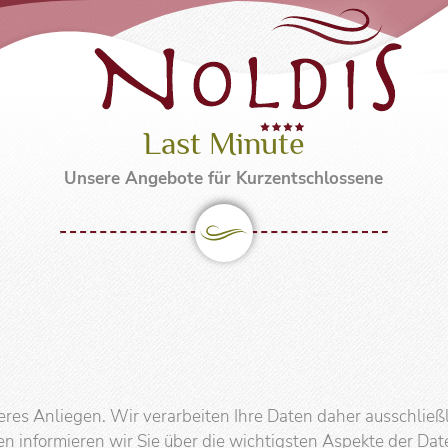
n & Preise
BikeSpezialis
Last Minute
& Buchungsinfos
Rad- & Bikeunterkunf
Unsere Angebote für Kurzentschlossene
zimmer
Bikeparadies Serfaus
nzimmer
Touren & Trails
Bikeschule
ents
 Buchen
nute
deres Anliegen. Wir verarbeiten Ihre Daten daher ausschli
n informieren wir Sie über die wichtigsten Aspekte der D