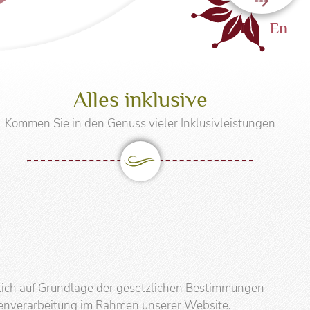
De
En
t
SommerFrische
Alles inklusive
t
Super. Sommer. Card
Kommen Sie in den Genuss vieler Inklusivleistungen
Familienurlaub
Wanderurlaub
eßlich auf Grundlage der gesetzlichen Bestimmungen
atenverarbeitung im Rahmen unserer Website.