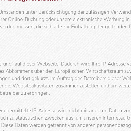
mständen unter Berücksichtigung der zulässigen Verwendun
Ihrer Online-Buchung oder unsere elektronische Werbung in
rden müssen, die sich alle zur Einhaltung der geltenden 
erung" auf dieser Webseite. Dadurch wird Ihre IP-Adresse v
es Abkommens über den Europäischen Wirtschaftsraum zuvor
gen und dort gekürzt. Im Auftrag des Betreibers dieser We
er die Websiteaktivitäten zusammenzustellen und um weite
treiber zu erbringen.
r übermittelte IP-Adresse wird nicht mit anderen Daten v
ch zu statistischen Zwecken aus, um unseren Internetauftri
en. Diese Daten werden getrennt von anderen personenbezo