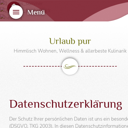
Sicher urlauben
Menü
Hotel Noldis
Wohne
Urlaub pur
Noldis Kulinarik
Preise 
Himmlisch Wohnen, Wellness & allerbeste Kulinarik
Wellness & Wohlfühlen
Doppel
Familienextras
Familie
Inklusivleistungen
Suiten
Urlaubsanfrage
Apartm
Lage & Anreise
Online
Datenschutzerklärung
Last Mi
WinterZauber
Der Schutz Ihrer persönlichen Daten ist uns ein beson
(DSGVO, TKG 2003). In diesen Datenschutzinformatione